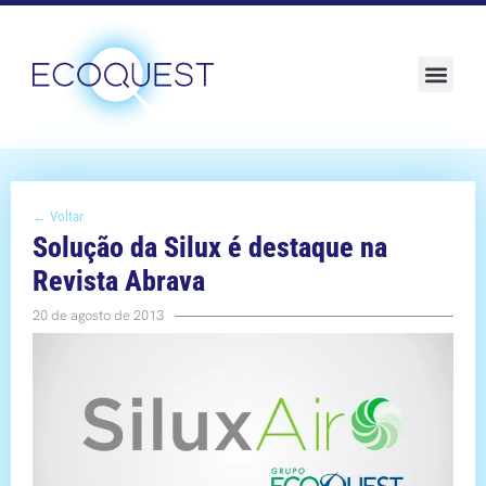
Sustentabilidade e ESG
← Voltar
Solução da Silux é destaque na
Revista Abrava
20 de agosto de 2013