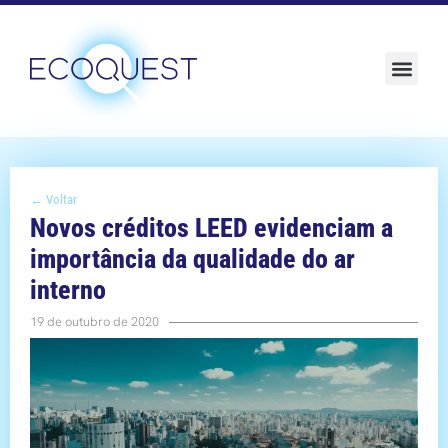
Sustentabilidade e ESG
← Voltar
Novos créditos LEED evidenciam a
importância da qualidade do ar
interno
19 de outubro de 2020