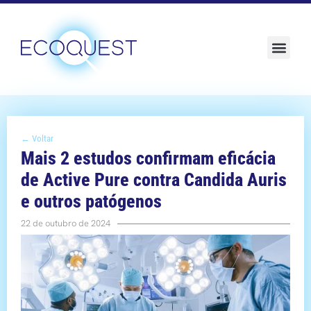
Sustentabilidade e ESG
← Voltar
Mais 2 estudos confirmam eficácia
de Active Pure contra Candida Auris
e outros patógenos
22 de outubro de 2024