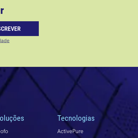
r
SCREVER
idade
oluções
Tecnologias
ofo
ActivePure