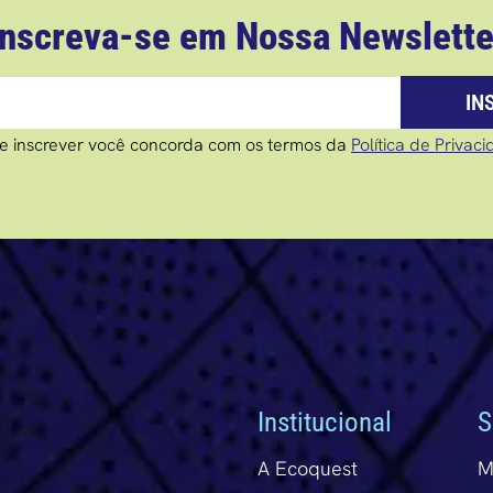
Inscreva-se em Nossa Newslette
IN
e inscrever você concorda com os termos da
Política de Privac
Institucional
S
A Ecoquest
M