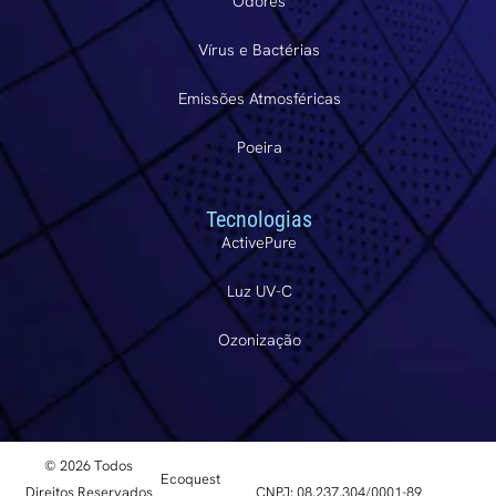
Odores
Vírus e Bactérias
Emissões Atmosféricas
Poeira
Tecnologias
ActivePure
Luz UV-C
Ozonização
© 2026 Todos
Ecoquest
Direitos Reservados
CNPJ: 08.237.304/0001-89